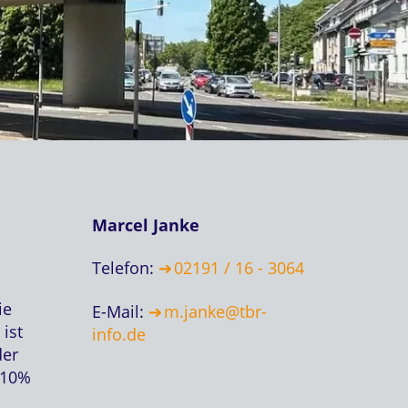
Marcel Janke
Telefon:
02191 / 16 - 3064
ie
E-Mail:
m.janke@tbr-
ist
info.de
der
 10%