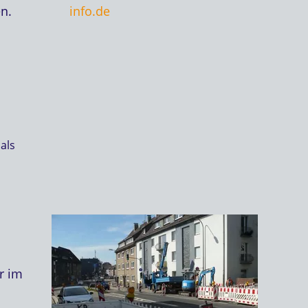
info.de
n.
als
r im