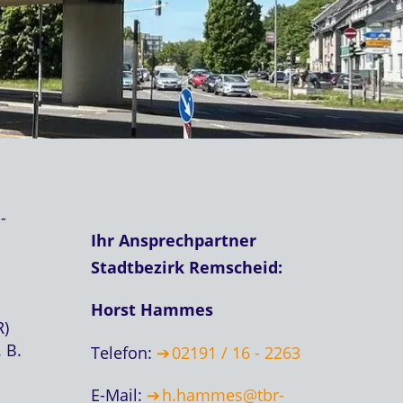
-
Ihr Ansprechpartner
Stadtbezirk Remscheid:
Horst Hammes
R)
 B.
Telefon:
02191 / 16 - 2263
E-Mail:
h.hammes@tbr-