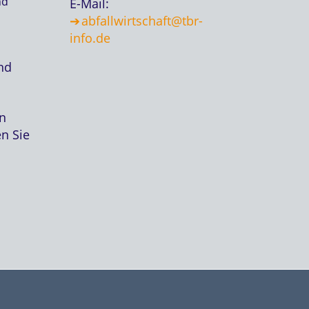
nd
E-Mail:
abfallwirtschaft@tbr-
info.de
nd
en
n Sie