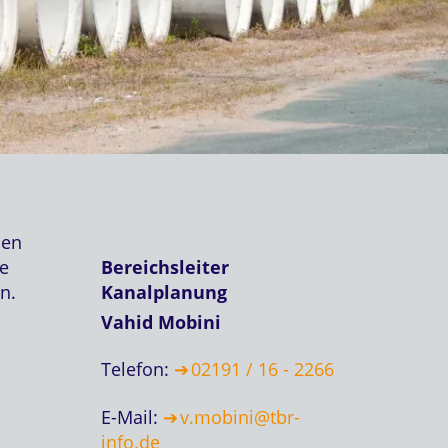
len
ie
Bereichsleiter
n.
Kanalplanung
Vahid Mobini
Telefon:
02191 / 16 - 2266
E-Mail:
v.mobini@tbr-
info.de