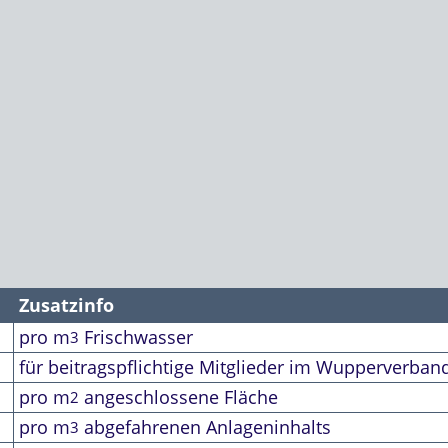
Zusatzinfo
pro m
Frischwasser
3
für beitragspflichtige Mitglieder im Wupperverban
pro m
angeschlossene Fläche
2
pro m
abgefahrenen Anlageninhalts
3