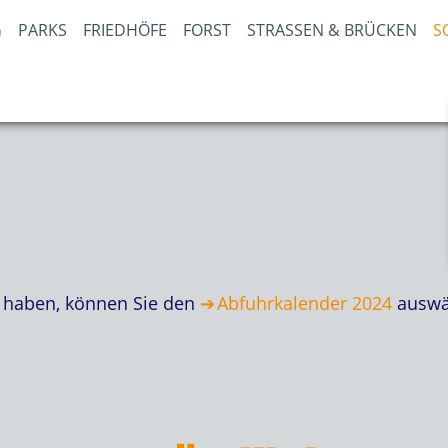
PARKS
FRIEDHÖFE
FORST
STRASSEN & BRÜCKEN
S
 haben, können Sie den
Abfuhrkalender 2024
auswä