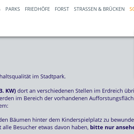
PARKS
FRIEDHÖFE
FORST
STRASSEN & BRÜCKEN
S
altsqualität im Stadtpark.
3. KW)
dort an verschiedenen Stellen im Erdreich üb
werden im Bereich der vorhandenen Aufforstungsfläc
em:
den Bäumen hinter dem Kinderspielplatz zu bewunder
 alle Besucher etwas davon haben,
bitte nur anseh