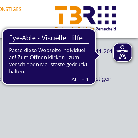
ONSTIGES
06.11.2014
o heute einigen Kindern mit seinen lustigen