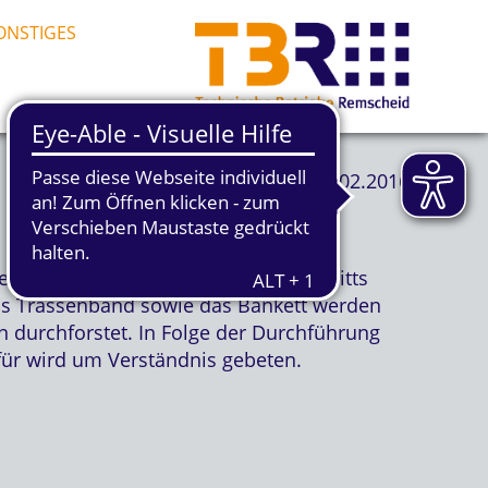
ONSTIGES
19.02.2016
erkzeugtrasse im Bereich des Abschnitts
Das Trassenband sowie das Bankett werden
 durchforstet. In Folge der Durchführung
für wird um Verständnis gebeten.