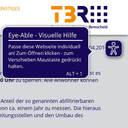
ONSTIGES
12.04.2016
ranwagen am
Montag, den
18.04.2016
ist es
00 Uhr
zu sperren. Alle Anwohner können
nteil der so genannten abfiltrierbaren
on ca. einem Jahr zu messen. Die hieraus
leitungsstellen und den Umbau des