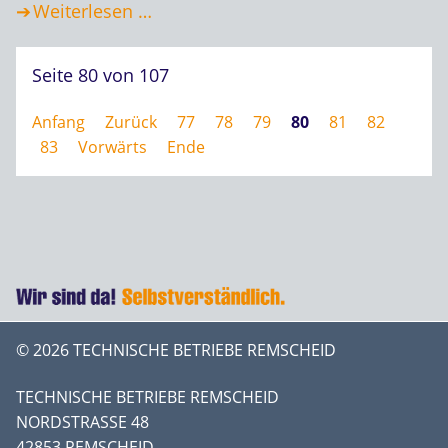
Weiterlesen …
Seite 80 von 107
Anfang
Zurück
77
78
79
80
81
82
83
Vorwärts
Ende
© 2026 TECHNISCHE BETRIEBE REMSCHEID
TECHNISCHE BETRIEBE REMSCHEID
NORDSTRASSE 48
42853 REMSCHEID